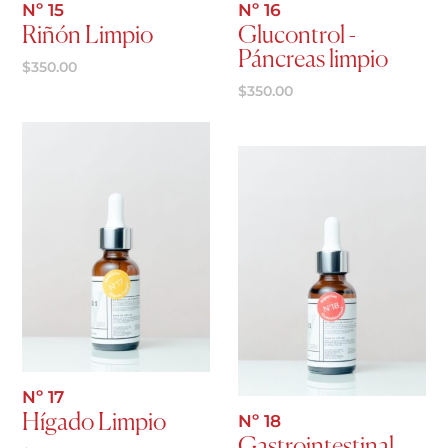
Nº 15
Nº 16
Riñón Limpio
Glucontrol -
Páncreas limpio
$
350.00
$
350.00
Agregar al carrito
Agregar al carrito
Nº 17
Nº 18
Hígado Limpio
Gastrointestinal