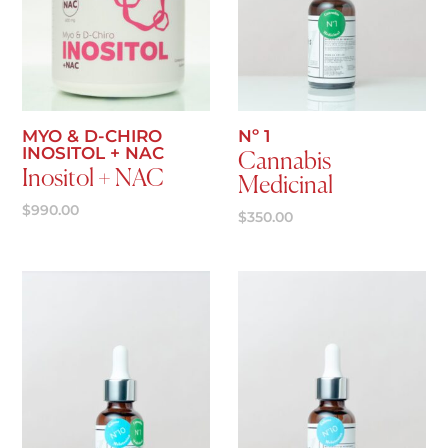
Agregar al carrito
Agregar al carrito
MYO & D-CHIRO
Nº 1
INOSITOL + NAC
Cannabis
Inositol + NAC
Medicinal
$
990.00
$
350.00