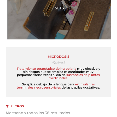
SETS
MICRODOSIS
¿Qué es?
Tratamiento terapéutico de herbolaria
muy efectivo y
sin riesgos que se emplea es cantidades muy
pequeñas varias veces al día de
sustancias de plantas
medicinales
.
Se aplica debajo de la lengua para
estimular las
terminales neurosensoriales
de las papilas gustativas.
FILTROS
Mostrando todos los 38 resultados