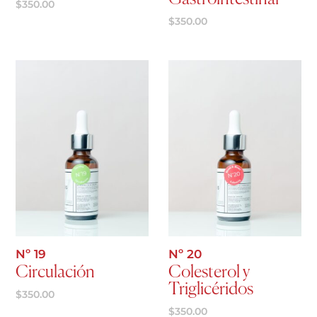
$
350.00
$
350.00
Agregar al carrito
Agregar al carrito
Nº 19
Nº 20
Circulación
Colesterol y
Triglicéridos
$
350.00
$
350.00