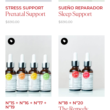
STRESS SUPPORT
SUEÑO REPARADOR
Prenatal Support
Sleep Support
$
690.00
$
690.00
Agregar al carrito
Agregar al carrito
Nº15 + Nº16 + Nº17 +
Nº18 + Nº20
Nº19
The Remedy