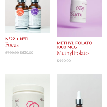
Agregar al carrito
Agregar al carrito
Nº22 + Nº11
METHYL FOLATO
Focus
1000 MCG
Original
Current
$
700.00
$
630.00
Methyl Folato
price
price
was:
is:
$
490.00
$700.00.
$630.00.