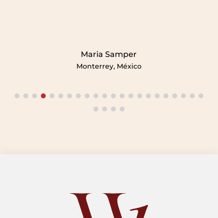
ajustes te los explica de manera
comprensible y entiendes muchas cosas de
las que sientes.
Eneritz García
Guipuzcoa, España